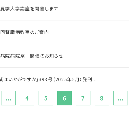
学夏季大学講座を開催します
1回腎臓病教室のご案内
合病院病院祭 開催のお知らせ
はいかがですか」393号（2025年5月）発刊...
...
4
5
6
7
8
...