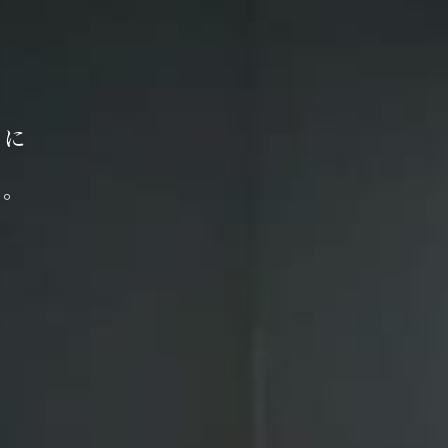
めに
う。