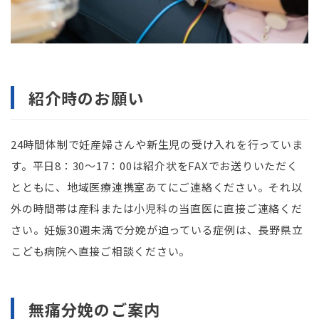
紹介時のお願い
24時間体制で妊産婦さんや新生児の受け入れを行っていま
す。平日
8
：
30
～
17
：
00
は紹介状を
FAX
でお送りいただく
とともに、地域医療連携室あてにご連絡ください。それ以
外の時間帯は産科または小児科の当直医に直接ご連絡くだ
さい。妊娠
30
週未満で分娩が迫っている症例は、長野県立
こども病院へ直接ご相談ください。
無痛分娩のご案内