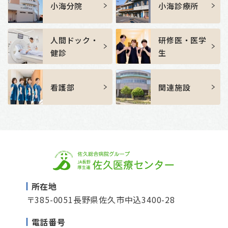
小海分院
小海診療所
人間ドック・
研修医・医学
健診
生
看護部
関連施設
所在地
〒385-0051
長野県佐久市中込3400-28
電話番号