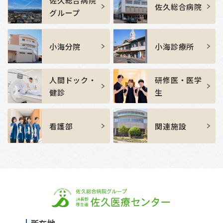
佐久総合病院
佐久総合病院
グループ
小海分院
小海診療所
人間ドック・
研修医・医学
健診
生
看護部
関連施設
所在地